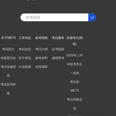
友情链接
关于METS
工作动态
备考指南
考后服务
全国考点(纸
笔)
考试简介
考试动态
考试大纲
证书核验
2026年上半
专家委员会
官方资讯
备考资料
成绩查询
年组考考点
考试实施安
行业新闻
在线课程
一览表
排
考生谈
考试应用价
METS
值
考点经验交
流